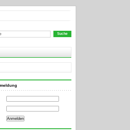
chformular
nmeldung