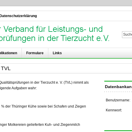
Datenschutzerklärung
Su
likationen
Formulare
Links
s TVL
ualitätsprüfungen in der Tierzucht e. V. (TVL) nimmt als
Datenbanka
olgende Aufgaben wahr:
Benutzername:
8 % der Thüringer Kühe sowie bei Schafen und Ziegen
Kennwort:
ger Molkereien gelieferten Kuh- und Ziegenmilch