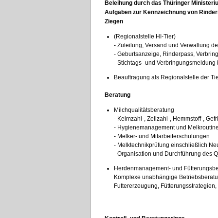
Beleihung durch das Thüringer Ministeriu
Aufgaben zur Kennzeichnung von Rindern
Ziegen
(Regionalstelle HI-Tier)
- Zuteilung, Versand und Verwaltung d
- Geburtsanzeige, Rinderpass, Verbri
- Stichtags- und Verbringungsmeldung
Beauftragung als Regionalstelle der Ti
Beratung
Milchqualitätsberatung
- Keimzahl-, Zellzahl-, Hemmstoff-, Ge
- Hygienemanagement und Melkroutin
- Melker- und Mitarbeiterschulungen
- Melktechnikprüfung einschließlich N
- Organisation und Durchführung des Q
Herdenmanagement- und Fütterungsbe
Komplexe unabhängige Betriebsberatu
Futtererzeugung, Fütterungsstrategien,